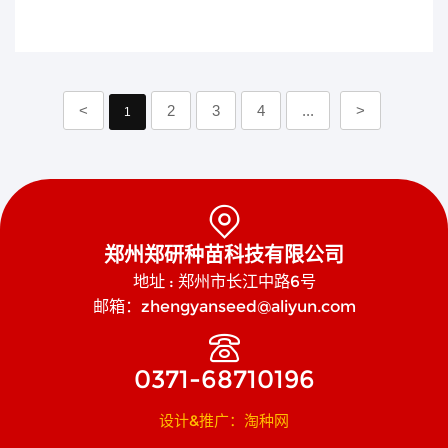
<
2
3
4
...
>
1

郑州郑研种苗科技有限公司
地址 : 郑州市长江中路6号
邮箱：zhengyanseed@aliyun.com

0371-68710196
设计&推广：淘种网