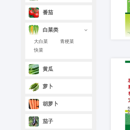
番茄
白菜类

大白菜
青梗菜
快菜
黄瓜
萝卜
胡萝卜
茄子