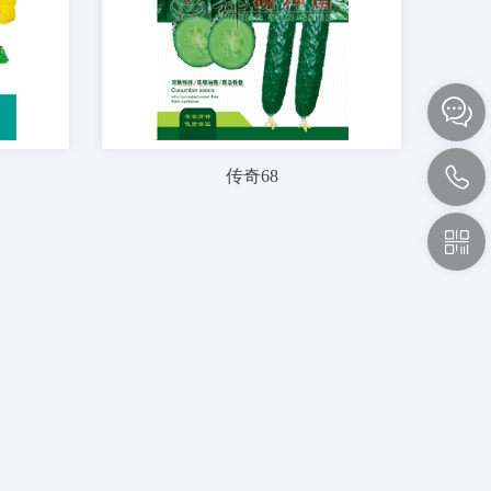


传奇68
