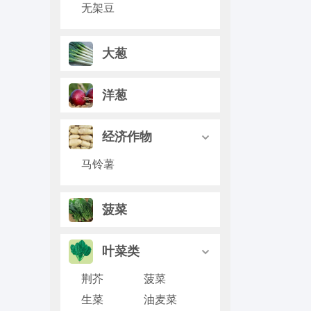
无架豆
大葱
洋葱
经济作物

马铃薯
菠菜
叶菜类

荆芥
菠菜
生菜
油麦菜