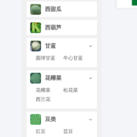
西甜瓜
西葫芦
甘蓝

圆球甘蓝
牛心甘蓝
花椰菜

花椰菜
松花菜
西兰花
豆类

豇豆
芸豆