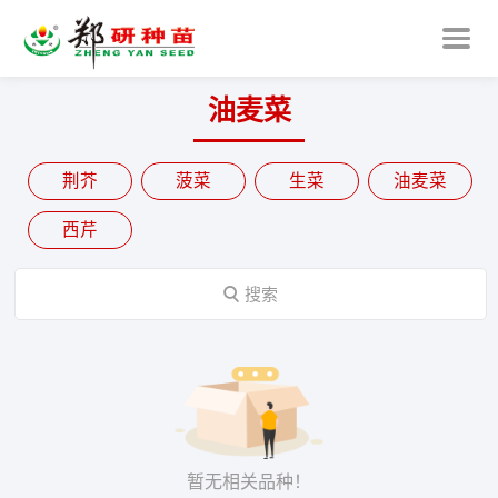
油麦菜
荆芥
菠菜
生菜
油麦菜
西芹

搜索
暂无相关品种！