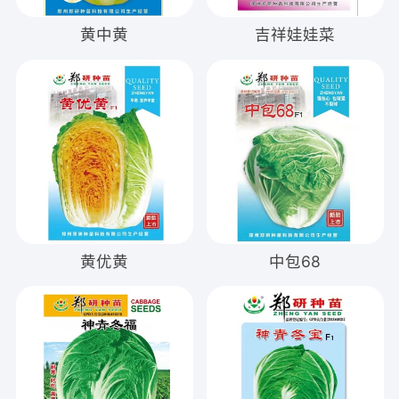
黄中黄
吉祥娃娃菜
黄优黄
中包68