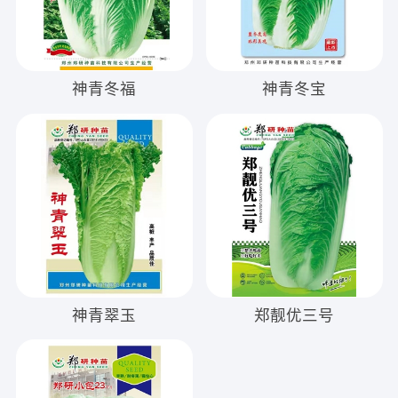
神青冬福
神青冬宝
神青翠玉
郑靓优三号