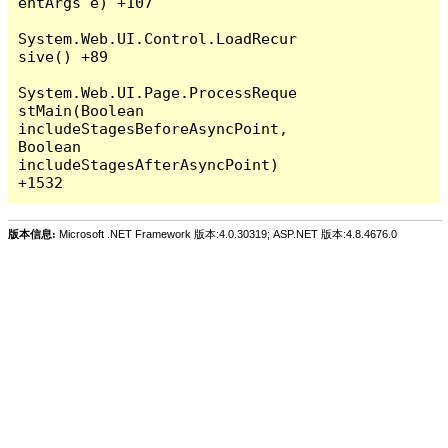
entArgs e) +107

System.Web.UI.Control.LoadRecur
sive() +89

System.Web.UI.Page.ProcessReque
stMain(Boolean 
includeStagesBeforeAsyncPoint, 
Boolean 
includeStagesAfterAsyncPoint) 
版本信息:
Microsoft .NET Framework 版本:4.0.30319; ASP.NET 版本:4.8.4676.0