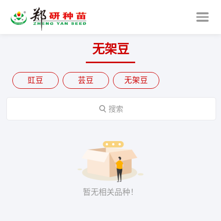
无架豆
豇豆
芸豆
无架豆

搜索
暂无相关品种！